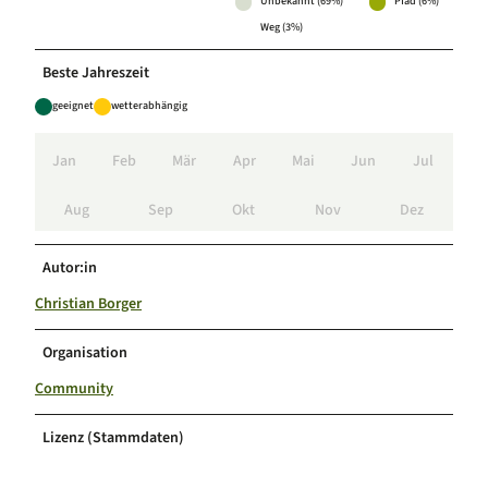
Unbekannt (69%)
Pfad (6%)
Weg (3%)
Beste Jahreszeit
geeignet
wetterabhängig
Jan
Feb
Mär
Apr
Mai
Jun
Jul
Aug
Sep
Okt
Nov
Dez
Autor:in
Christian Borger
Organisation
Community
Lizenz (Stammdaten)