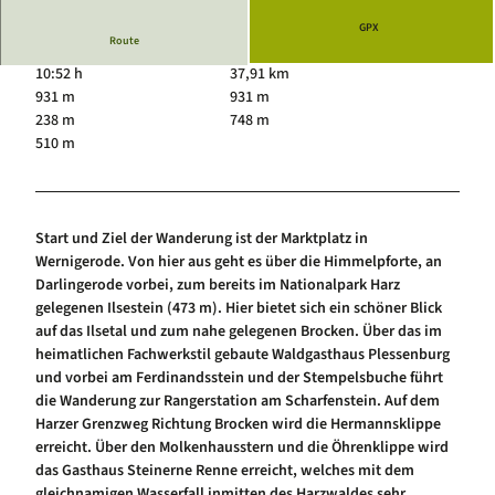
Luftkurort Schierke
Service
GPX
Hundeglück in Schierke
Route
Veranstaltungskalender
10:52 h
37,91 km
931 m
931 m
238 m
748 m
510 m
Start und Ziel der Wanderung ist der Marktplatz in
Wernigerode. Von hier aus geht es über die Himmelpforte, an
Darlingerode vorbei, zum bereits im Nationalpark Harz
gelegenen Ilsestein (473 m). Hier bietet sich ein schöner Blick
auf das Ilsetal und zum nahe gelegenen Brocken. Über das im
heimatlichen Fachwerkstil gebaute Waldgasthaus Plessenburg
und vorbei am Ferdinandsstein und der Stempelsbuche führt
die Wanderung zur Rangerstation am Scharfenstein. Auf dem
Harzer Grenzweg Richtung Brocken wird die Hermannsklippe
erreicht. Über den Molkenhausstern und die Öhrenklippe wird
das Gasthaus Steinerne Renne erreicht, welches mit dem
gleichnamigen Wasserfall inmitten des Harzwaldes sehr