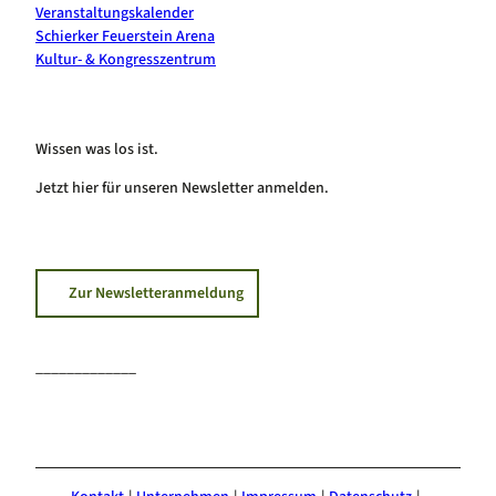
Veranstaltungskalender
Schierker Feuerstein Arena
Kultur- & Kongresszentrum
Wissen was los ist.
Jetzt hier für unseren Newsletter anmelden.
Zur Newsletteranmeldung
_____________
F
I
Y
a
n
o
c
s
u
e
t
T