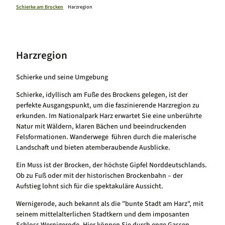
#zeitzubleiben
Schierke am Brocken
Harzregion
Alle Themen in der Übersicht
Familienzeit in Schierke
Onlineshop
Wandern in Schierke
Fahrrad und Mountainbike Schierke
Harzregion
Klettern & Bouldern in Schierke
Winterzeit in Schierke
Webcams
Schierke und seine Umgebung
Luftkurort Schierke
Service
Hundeglück in Schierke
Veranstaltungskalender
Schierke, idyllisch am Fuße des Brockens gelegen, ist der
perfekte Ausgangspunkt, um die faszinierende Harzregion zu
erkunden. Im Nationalpark Harz erwartet Sie eine unberührte
Natur mit Wäldern, klaren Bächen und beeindruckenden
Felsformationen. Wanderwege führen durch die malerische
Landschaft und bieten atemberaubende Ausblicke.
Ein Muss ist der Brocken, der höchste Gipfel Norddeutschlands.
Ob zu Fuß oder mit der historischen Brockenbahn – der
Aufstieg lohnt sich für die spektakuläre Aussicht.
Wernigerode, auch bekannt als die "bunte Stadt am Harz", mit
seinem mittelalterlichen Stadtkern und dem imposanten