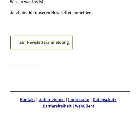
Wissen was los ist.
Jetzt hier für unseren Newsletter anmelden.
Zur Newsletteranmeldung
_____________
F
I
Y
a
n
o
c
s
u
e
t
T
Kontakt
Unternehmen
Impressum
Datenschutz
b
a
u
Barrierefreiheit
WebClient
o
g
b
o
r
e
k
a
m
m