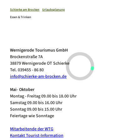
Veranstaltungskalender
Schierker Wintersportwochen
Schierke am Brocken
Urlaubsplanung
Harzregion
Die Walpurgis
Essen & Trinken
Alle Themen
The Gravel Fest
Brocken & Nationalpark Harz
Schierker Musiksommer
#zeitzubleiben
Harzer Schmalspurbahnen
Kuhball
Alle Themen in der Übersicht
Wernigerode
Familienzeit in Schierke
Quedlinburg
Onlineshop
Wandern in Schierke
Wernigerode Tourismus GmbH
Tropfsteinhöhlen
Fahrrad und Mountainbike Schierke
Brockenstraße 7A
Klettern & Bouldern in Schierke
38879 Wernigerode OT Schierke
Winterzeit in Schierke
Tel. 039455 - 86 80
Webcams
Luftkurort Schierke
info@schierke-am-brocken.de
Service
Hundeglück in Schierke
Veranstaltungskalender
Mai- Oktober
Montag - Freitag 09.00 bis 18.00 Uhr
Samstag 09.00 bis 16.00 Uhr
Sonntag 09.00 bis 15.00 Uhr
Feiertage wie Sonntage
Mitarbeitende der WTG
Kontakt Tourist-Information