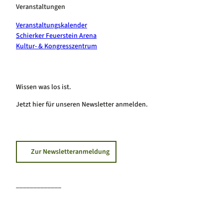
Veranstaltungen
Veranstaltungskalender
Schierker Feuerstein Arena
Kultur- & Kongresszentrum
Wissen was los ist.
Jetzt hier für unseren Newsletter anmelden.
Zur Newsletteranmeldung
_____________
F
I
Y
a
n
o