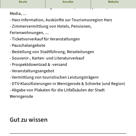
Die Tourist-Information in Wernigerode
Route
Anrufen
Website
Luftkurort Schierke
Service
- Touristische Beratung am Counter, Telefon, per Mail, Social
Hundeglück in Schierke
Veranstaltungskalender
Media, ...
- Harz-Information, Auskünfte zur Tourismusregion Harz
- Zimmervermittlung von Hotels, Pensionen,
Ferienwohnungen, ...
- Ticketvorverkauf für Veranstaltungen
- Pauschalangebote
- Bestellung von Stadtführung, Reiseleitungen
- Souvenir-, Karten- und Literaturverkauf
- Prospektdownload & -versand
- Veranstaltungsangebot
- Vermittlung von touristischen Leistungsträgern
- DTV-Klassifizierungen in Wernigerode & Schierke (und Region)
- Abgabe von Plakaten für die Litfaßsäulen der Stadt
Wernigerode
Gut zu wissen