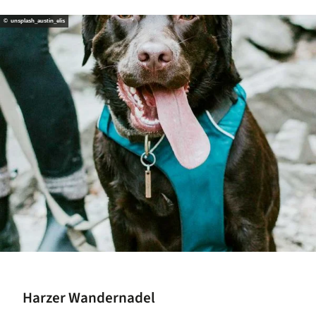
© unsplash_austin_elis
Harzer Wandernadel