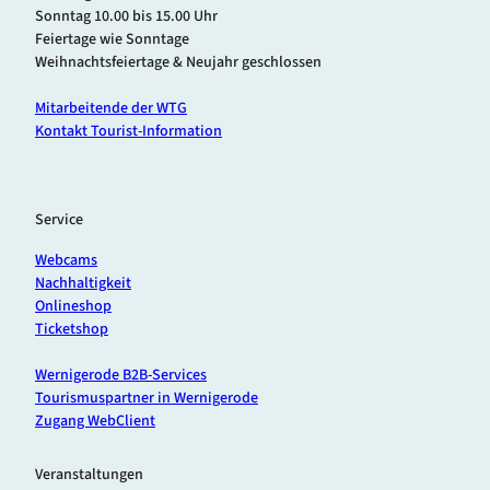
ö
r
Sonntag 10.00 bis 15.00 Uhr
f
.
Feiertage wie Sonntage
f
D
Weihnachtsfeiertage & Neujahr geschlossen
n
i
e
e
Mitarbeitende der WTG
n
t
Kontakt Tourist-Information
z
'
ö
f
Service
f
n
Webcams
e
Nachhaltigkeit
n
Onlineshop
Ticketshop
Wernigerode B2B-Services
Tourismuspartner in Wernigerode
Zugang WebClient
Veranstaltungen