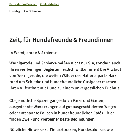
Winterzeit in Schierke
Schierke am Brocken
#zeitzubleiben
Luftkurort Schierke
Hundeglück in Schierke
Hundeglück in Schierke
Onlineshop
Zeit, für Hundefreunde & Freundinnen
in Wernigerode & Schierke
Webcams
Service
Wernigerode und Schierke heißen nicht nur Sie, sondern auch
Veranstaltungskalender
Ihren vierbeinigen Begleiter herzlich willkommen! Die Altstadt
von Wernigerode, die weiten Wälder des Nationalparks Harz
rund um Schierke und hundefreundliche Gastgeber machen
Ihren Aufenthalt mit Hund zu einem unvergesslichen Erlebnis.
Ob gemütliche Spaziergänge durch Parks und Gärten,
ausgedehnte Wanderungen auf gut ausgeschilderten Wegen
oder entspannte Pausen in hundefreundlichen Cafés – hier
finden Zwei- und Vierbeiner beste Bedingungen.
Nützliche Hinweise zu Tierarztpraxen, Hundesalons sowie