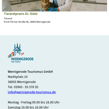
ä
z
s
s
t
e
t
p
i
Tierarztpraxis Dr. Dietz
ki-generiert |
CC0
n
r
t
Tierarzt
e
a
Ernst-Pörner-Straße 4b, 38855 Wernigerode
e
r
x
'
'
i
T
ö
s
i
f
H
e
f
e
r
n
r
a
e
r
r
n
K
z
a
t
Wernigerode Tourismus GmbH
b
p
Marktplatz 10
e
r
38855 Wernigerode
l
a
Tel. 03943 - 55 378 35
i
x
info@wernigerode-tourismus.de
t
i
z
s
Montag - Freitag 09.00 bis 18.00 Uhr
'
D
Samstag 10.00 bis 16.00 Uhr