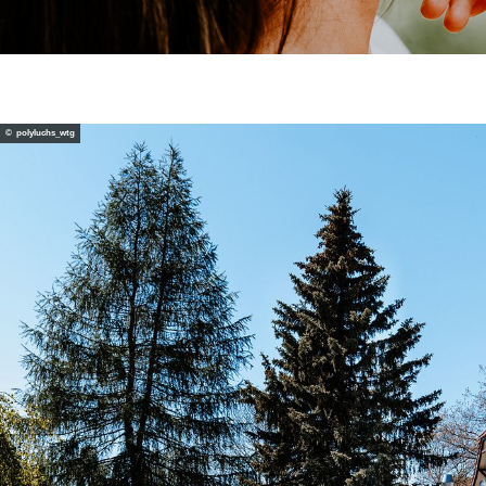
© polyluchs_wtg