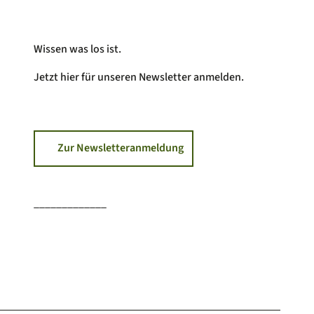
Wissen was los ist.
Jetzt hier für unseren Newsletter anmelden.
Zur Newsletteranmeldung
_____________
F
I
Y
a
n
o
c
s
u
e
t
T
b
a
u