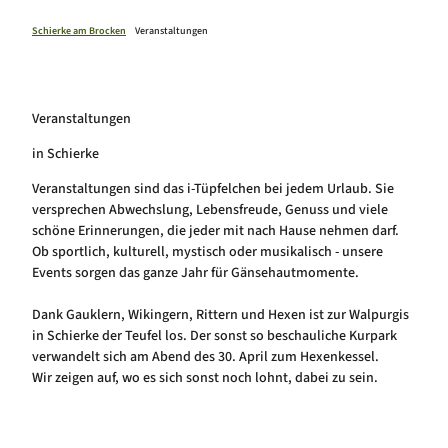
#zeitzubleiben
Harzer Schmalspurbahnen
Alle Themen in der Übersicht
Schierke am Brocken
Veranstaltungen
Wernigerode
Familienzeit in Schierke
Quedlinburg
Onlineshop
Wandern in Schierke
Tropfsteinhöhlen
Fahrrad und Mountainbike Schierke
Klettern & Bouldern in Schierke
Veranstaltungen
Winterzeit in Schierke
Webcams
in Schierke
Luftkurort Schierke
Service
Hundeglück in Schierke
Veranstaltungskalender
Veranstaltungen sind das i-Tüpfelchen bei jedem Urlaub. Sie
versprechen Abwechslung, Lebensfreude, Genuss und viele
schöne Erinnerungen, die jeder mit nach Hause nehmen darf.
Ob sportlich, kulturell, mystisch oder musikalisch - unsere
Events sorgen das ganze Jahr für Gänsehautmomente.
Dank Gauklern, Wikingern, Rittern und Hexen ist zur Walpurgis
in Schierke der Teufel los. Der sonst so beschauliche Kurpark
verwandelt sich am Abend des 30. April zum Hexenkessel.
Wir zeigen auf, wo es sich sonst noch lohnt, dabei zu sein.