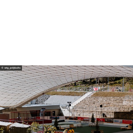
© wt
g
© wtg_polyluchs
Dezember 2026
Lichterzauber Schierke
Schierke leuchtet mit Klippenglühen