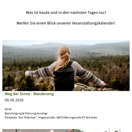
Was ist heute und in den nächsten Tagen los?
Werfen Sie einen Blick unseren Veranstaltungskalender!
D
e
t
a
i
l
s
e
i
Weg der Sinne - Wanderung
WTG_Polyluchs |
CC-BY-SA
t
08.08.2026
e
09:00
'
Besichtigung & Führung sonstige
W
Parkplatz "Am Thälchen", Hagenstraße, 38879 Wernigerode OT Schierke
e
g
D