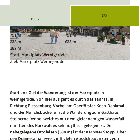
Luftkurort Schierke
Service
Hundeglück in Schierke
Veranstaltungskalender
GPX
Route
9:53 h
35,11 km
© Waldgasthaus Plessenburg, Waldgasthaus Pl
© Uwe Fricke |
CC-BY
791 m
791 m
essenburg |
CC-BY
238 m
625 m
387 m
Start: Marktplatz Wernigerode
Ziel: Marktplatz Wernigerode
© Wernigerode Tourismus GmbH
Start und Ziel der Wanderung ist der Marktplatz in
Wernigerode. Von hier aus geht es durch das Tänntal in
Richtung Plessenburg. Vorbei am Oberförster-Koch-Denkmal
und der Mönchsbuche führt die Wanderung zum Gasthaus
Steinerne Renne, welches mit dem gleichnamigen Wasserfall
inmitten des Harzwaldes sehr idyllisch gelegen ist. Der
nahegelegene Ottofelsen (584 m) ist der nächster Stopp. Über
den Drängetalhangweg, mit vielen Aussichtspunkten, von