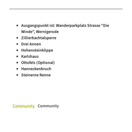
Luftkurort Schierke
Service
Hundeglück in Schierke
Veranstaltungskalender
Ausgangspunkt ist: Wanderparkplatz Strasse "Die
Winde", Wernigerode
Zillierbachtalsperre
Drei Annen
Hohensteinklippe
Karlshaus
Ottofels (Optional)
Hanneckenbruch
Steinerne Renne
Community