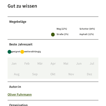
Gut zu wissen
Wegebeläge
Weg (22%)
Schotter (64%)
Straße (2%)
Asphalt (12%)
Beste Jahreszeit
geeignet
wetterabhängig
Jan
Feb
Mär
Apr
Mai
Jun
Jul
Aug
Sep
Okt
Nov
Dez
Autor:in
Oliver Fuhrmann
Organisation