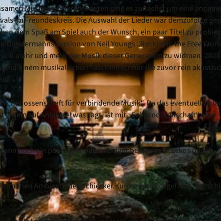
einsamen Musizieren verabredeten ging es zunächst um eine angem
als im Freundeskreis. Die Auswahl der Lieder war demzufolge ge
eben dem Spaß am Spiel auch der Wunsch, ein paar Titel zu probier
d Gundermanns Version von Neil Youngs „Rockin’ in the Free World
n, sich mehr und mehr der Musik dieser Generation zu widmen. 2023
 und einem musikalischen Taschenrechner die zuvor rein akustis
hör.
ns Genossenschaft für verbindende Musik“. Da das eventuell zu la
t jedem auf Anhieb etwas sagt, ist mit „Seilgenossenschaft“ eine
ann auch ein paar mehr oder weniger bekannte Stücke von Lift,
.
aturnahen Ambiente des Schierker Kurparks durchgeführt. Bei sc
tt.