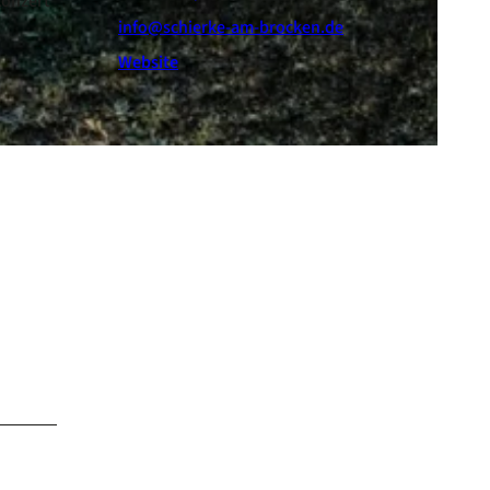
Konzert
info@schierke-am-brocken.de
Website