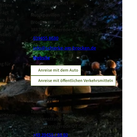
Veranstaltungsort
essene
prägt
Musikpavillon
en, bei
Brockenstraße
“ (Alle
38879
Wernigerode OT Schierke
 stieß
039455 8680
che
info@schierke-am-brocken.de
Website
ng für
Anreise mit dem Auto
Anreise mit öffentlichen Verkehrsmitteln
Veranstalter
Tourist-Information
hlechtem
Brockenstraße 7a
38879
Wernigerode OT Schierke
+49 39455 / 86 80