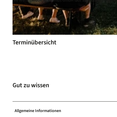
Die Wernigerode Tourismus GmbH lädt alle Gäste, Einwohner 
ist frei.
© Seilgenossenschaft |
CC-BY-NC-ND
© wtg_polyluchs |
CC-BY-SA
Terminübersicht
Gut zu wissen
Allgemeine Informationen