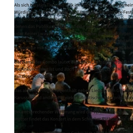
Als sich Kerstin, Tina und Dirk im Frühjahr 2019 zum gem
Würdigung des fünfzigsten Jubiläums des Woodstock-Festiv
von Crosby, Stills & Nash und The Band. Mit der Zeit kam n
denen das Publikum auch die Texte verstehen kann. Gerhar
oder Keiner) war eines der ersten Stücke, die dazu führte
Theo zum Trio und ergänzt seitdem mit diversen Keyboards
Spielweise mit Gitarre, Ukulele, Microbass und etwas Zube
Der Name der Combo lautet eigentlich „Leipziger Produktio
die Ankündigung ist und auch die Abkürzung „LPG (M)“ nich
Kurzform entstanden.
Das aktuelle Programm enthält neben Liedern von Gunderm
Karussell und anderen in elektroakustischer Interpretation
Bei entsprechender Witterung wird die Veranstaltung im n
Wetter findet das Konzert in dem Schierker Rathaussaal sta