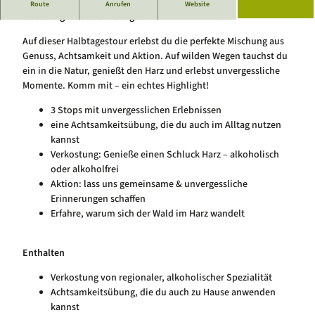
Lust auf eine Wanderung, die alles bietet? Dann ist „3 auf einen
Route
Anrufen
Website
Luftkurort Schierke
Service
Streich“ genau das Richtige!
Hundeglück in Schierke
Veranstaltungskalender
Auf dieser Halbtagestour erlebst du die perfekte Mischung aus
Genuss, Achtsamkeit und Aktion. Auf wilden Wegen tauchst du
ein in die Natur, genießt den Harz und erlebst unvergessliche
Momente. Komm mit – ein echtes Highlight!
3 Stops mit unvergesslichen Erlebnissen
eine Achtsamkeitsübung, die du auch im Alltag nutzen
kannst
Verkostung: Genieße einen Schluck Harz – alkoholisch
oder alkoholfrei
Aktion: lass uns gemeinsame & unvergessliche
Erinnerungen schaffen
Erfahre, warum sich der Wald im Harz wandelt
Enthalten
Verkostung von regionaler, alkoholischer Spezialität
Achtsamkeitsübung, die du auch zu Hause anwenden
kannst