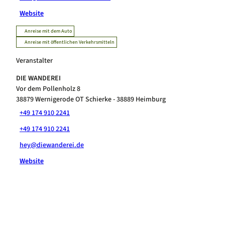
Website
Anreise mit dem Auto
Anreise mit öffentlichen Verkehrsmitteln
Veranstalter
DIE WANDEREI
Vor dem Pollenholz 8
38879
Wernigerode OT Schierke
- 38889 Heimburg
+49 174 910 2241
+49 174 910 2241
hey@diewanderei.de
Website