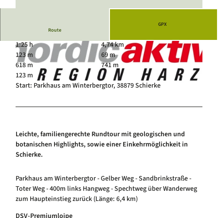
Luftkurort Schierke
Service
Hundeglück in Schierke
Veranstaltungskalender
GPX
Route
1:25 h
4,74 km
123 m
69 m
618 m
741 m
123 m
Start: Parkhaus am Winterbergtor, 38879 Schierke
© Wernigerode Tourismus GmbH
© DSV
Leichte, familiengerechte Rundtour mit geologischen und
botanischen Highlights, sowie einer Einkehrmöglichkeit in
Schierke.
Parkhaus am Winterbergtor - Gelber Weg - Sandbrinkstraße -
Toter Weg - 400m links Hangweg - Spechtweg über Wanderweg
zum Haupteinstieg zurück (Länge: 6,4 km)
DSV-Premiumloipe