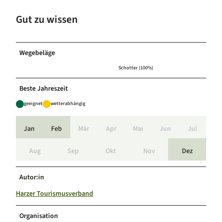
Gut zu wissen
Wegebeläge
Schotter (100%)
Beste Jahreszeit
geeignet
wetterabhängig
Jan
Feb
Mär
Apr
Mai
Jun
Jul
Aug
Sep
Okt
Nov
Dez
Autor:in
Harzer Tourismusverband
Organisation