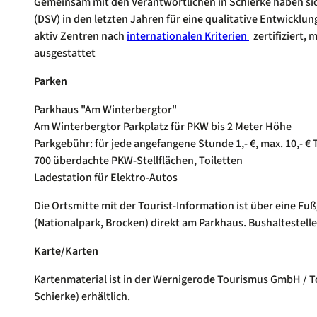
Gemeinsam mit den Verantwortlichen in Schierke haben sich
(DSV) in den letzten Jahren für eine qualitative Entwicklu
aktiv Zentren nach
internationalen Kriterien
zertifiziert, 
ausgestattet
Parken
Parkhaus "Am Winterbergtor"
Am Winterbergtor Parkplatz für PKW bis 2 Meter Höhe
Parkgebühr: für jede angefangene Stunde 1,- €, max. 10,- €
700 überdachte PKW-Stellflächen, Toiletten
Ladestation für Elektro-Autos
Die Ortsmitte mit der Tourist-Information ist über eine F
(Nationalpark, Brocken) direkt am Parkhaus. Bushaltestelle
Karte/Karten
Kartenmaterial ist in der Wernigerode Tourismus GmbH / T
Schierke) erhältlich.