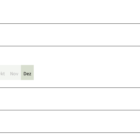
kt
Nov
Dez