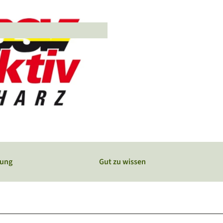
Webcams
Service
Veranstaltungskalender
bung
Gut zu wissen