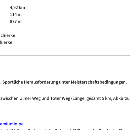
4,92 km
114 m
877 m
Schierke
hierke
t: Sportliche Herausforderung unter Meisterschaftsbedingungen.
 zwischen Ulmer Weg und Toter Weg (Länge: gesamt 5 km, Abkürz
Premiumloipe
.