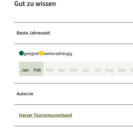
Gut zu wissen
Beste Jahreszeit
geeignet
wetterabhängig
Jan
Feb
Mär
Apr
Mai
Jun
Jul
Aug
Sep
O
Autor:in
Harzer Tourismusverband