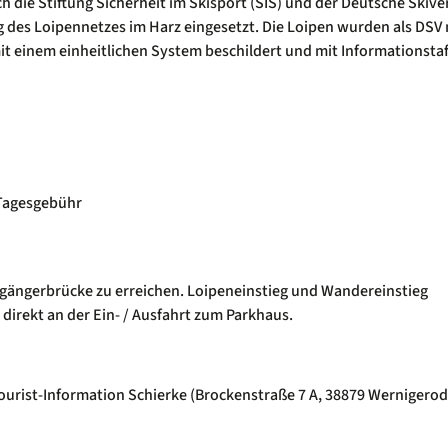
 die Stiftung Sicherheit im Skisport (SIS) und der Deutsche Skiv
ng des Loipennetzes im Harz eingesetzt. Die Loipen wurden als DSV 
mit einem einheitlichen System beschildert und mit Informationsta
 Tagesgebühr
ußgängerbrücke zu erreichen. Loipeneinstieg und Wandereinstieg
 direkt an der Ein- / Ausfahrt zum Parkhaus.
ourist-Information Schierke (Brockenstraße 7 A, 38879 Wernigero