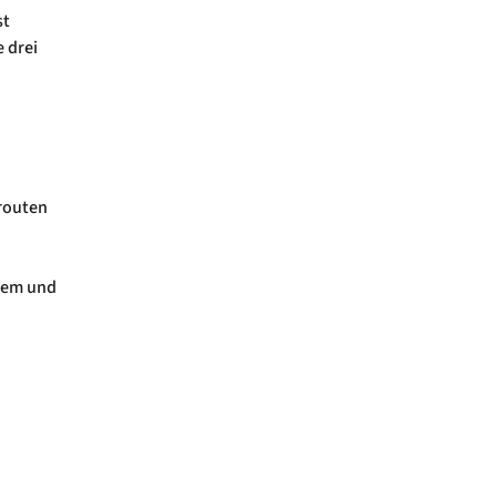
st
 drei
routen
stem und