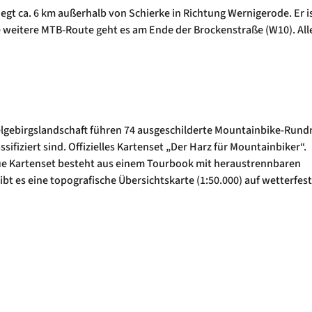
gt ca. 6 km außerhalb von Schierke in Richtung Wernigerode. Er i
 weitere MTB-Route geht es am Ende der Brockenstraße (W10). Alle
lgebirgslandschaft führen 74 ausgeschilderte Mountainbike-Rund
sifiziert sind. Offizielles Kartenset „Der Harz für Mountainbiker“.
ue Kartenset besteht aus einem Tourbook mit heraustrennbaren
bt es eine topografische Übersichtskarte (1:50.000) auf wetterfe