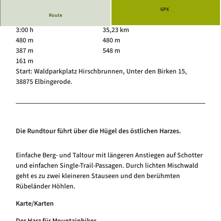
Luftkurort Schierke
Service
GPX
Route
Hundeglück in Schierke
Veranstaltungskalender
3:00 h
35,23 km
480 m
480 m
387 m
548 m
161 m
Start: Waldparkplatz Hirschbrunnen, Unter den Birken 15,
38875 Elbingerode.
Die Rundtour führt über die Hügel des östlichen Harzes.
Einfache Berg- und Taltour mit längeren Anstiegen auf Schotter
und einfachen Single-Trail-Passagen. Durch lichten Mischwald
geht es zu zwei kleineren Stauseen und den berühmten
Rübeländer Höhlen.
Karte/Karten