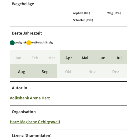
Wegebeläge
Asphalt (6%)
Weg (11%)
Schotter (83%)
Beste Jahreszeit
geeignet
wetterabhängig
Jan
Feb
Mär
Apr
Mai
Jun
Jul
Aug
Sep
Okt
Nov
Dez
Autor:in
Volksbank Arena Harz
Organisation
Harz: Magische Gebirgswelt
Lizenz (Stammdaten)