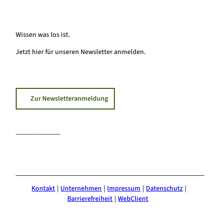
Wissen was los ist.
Jetzt hier für unseren Newsletter anmelden.
Zur Newsletteranmeldung
_____________
F
I
Y
a
n
o
c
s
u
e
t
T
Kontakt
Unternehmen
Impressum
Datenschutz
b
a
u
Barrierefreiheit
WebClient
o
g
b
o
r
e