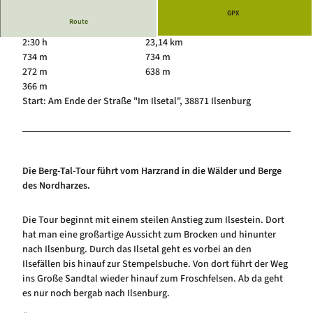
Luftkurort Schierke
Service
GPX
Route
Hundeglück in Schierke
Veranstaltungskalender
2:30 h
23,14 km
734 m
734 m
272 m
638 m
366 m
Start: Am Ende der Straße "Im Ilsetal", 38871 Ilsenburg
Die Berg-Tal-Tour führt vom Harzrand in die Wälder und Berge
des Nordharzes.
Die Tour beginnt mit einem steilen Anstieg zum Ilsestein. Dort
hat man eine großartige Aussicht zum Brocken und hinunter
nach Ilsenburg. Durch das Ilsetal geht es vorbei an den
Ilsefällen bis hinauf zur Stempelsbuche. Von dort führt der Weg
ins Große Sandtal wieder hinauf zum Froschfelsen. Ab da geht
es nur noch bergab nach Ilsenburg.