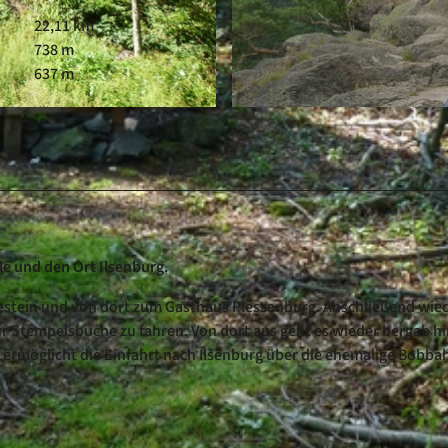
22,11 km
738 m
637 m
© Mareike Gerz, Outdooractive Redaktion
lle und den Ort Ilsenburg.
lsestein und von dort zum Gasthaus Plessenburg. Anschließend wie
zur Stempelsbuche zu fahren. Von dort aus geht es wieder bergab h
l ermöglicht die Einfahrt nach Ilsenburg über die ehemalige Bobba