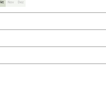
kt
Nov
Dez