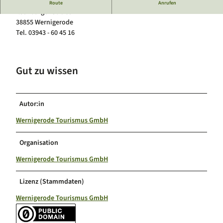
Tierarztpraxis Herr Kabelitz
Route
Anrufen
Luftkurort Schierke
Service
Ilsenburger Straße 14
Hundeglück in Schierke
Veranstaltungskalender
38855 Wernigerode
Tel. 03943 - 60 45 16
Gut zu wissen
Autor:in
Wernigerode Tourismus GmbH
Organisation
Wernigerode Tourismus GmbH
Lizenz (Stammdaten)
Wernigerode Tourismus GmbH