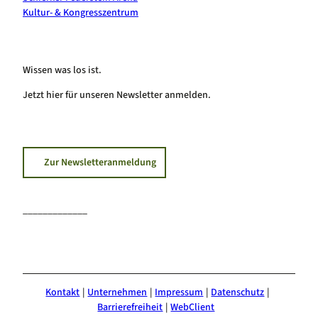
Kultur- & Kongresszentrum
Wissen was los ist.
Jetzt hier für unseren Newsletter anmelden.
Zur Newsletteranmeldung
_____________
F
I
Y
a
n
o
c
s
u
e
t
T
Kontakt
Unternehmen
Impressum
Datenschutz
b
a
u
Barrierefreiheit
WebClient