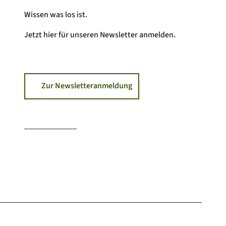
Wissen was los ist.
Jetzt hier für unseren Newsletter anmelden.
Zur Newsletteranmeldung
_____________
F
I
Y
a
n
o
c
s
u
e
t
T
b
a
u
o
g
b