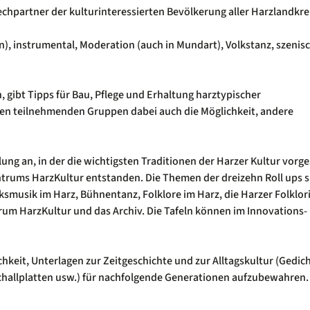
echpartner der kulturinteressierten Bevölkerung aller Harzlandkre
), instrumental, Moderation (auch in Mundart), Volkstanz, szenis
 gibt Tipps für Bau, Pflege und Erhaltung harztypischer
den teilnehmenden Gruppen dabei auch die Möglichkeit, andere
ng an, in der die wichtigsten Traditionen der Harzer Kultur vorges
entrums HarzKultur entstanden. Die Themen der dreizehn Roll ups s
ksmusik im Harz, Bühnentanz, Folklore im Harz, die Harzer Folklor
rum HarzKultur und das Archiv. Die Tafeln können im Innovations-
hkeit, Unterlagen zur Zeitgeschichte und zur Alltagskultur (Gedich
 Schallplatten usw.) für nachfolgende Generationen aufzubewahren.