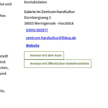
Kontaktdaten
ise und
Galerie im Zentrum HarzKultur
ches
Dornbergsweg 2
38855
Wernigerode
- Harzblick
03943 905977
zentrum-harzkultur@lhbsa.de
Website
Anreise mit dem Auto
tellt
ind:
Anreise mit öffentlichen Verkehrsmitteln
isten,
 und
te,