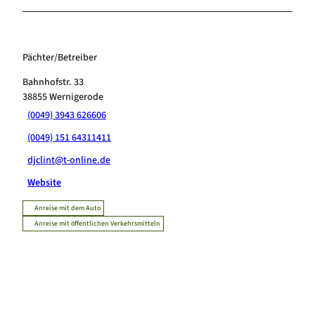
b
H
Pächter/Betreiber
Bahnhofstr. 33
38855
Wernigerode
(0049) 3943 626606
(0049) 151 64311411
djclint@t-online.de
Website
Anreise mit dem Auto
Anreise mit öffentlichen Verkehrsmitteln