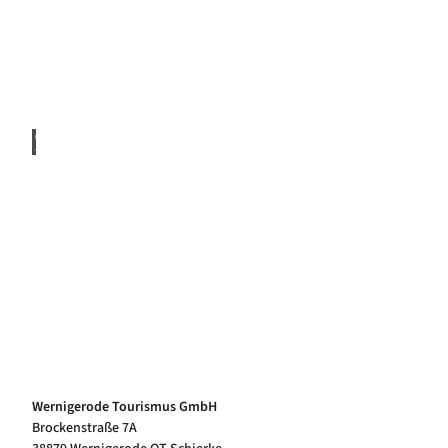
© np
_harz
_img
Wanderungen Nationalpark
Geführte Wanderungen mit Rangern im Nationalpark
© np
_harz
_stein
gass
Geführte Wanderungen
Wernigerode Tourismus GmbH
Wanderungen mit Torsten Bartkowiak durch den Harz
Brockenstraße 7A