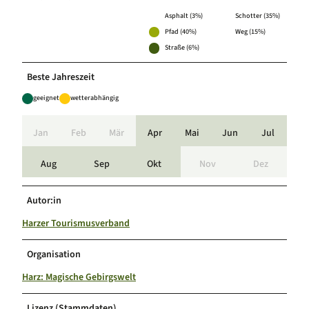
Asphalt (3%)
Schotter (35%)
Pfad (40%)
Weg (15%)
Straße (6%)
Beste Jahreszeit
geeignet
wetterabhängig
Jan
Feb
Mär
Apr
Mai
Jun
Jul
Aug
Sep
Okt
Nov
Dez
Autor:in
Harzer Tourismusverband
Organisation
Harz: Magische Gebirgswelt
Lizenz (Stammdaten)