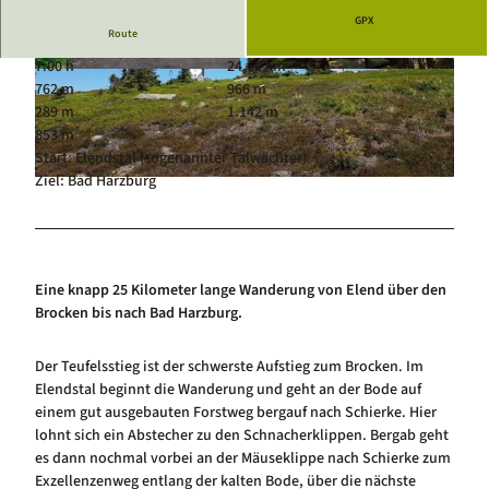
Luftkurort Schierke
Service
GPX
Route
Hundeglück in Schierke
Veranstaltungskalender
7:00 h
24,62 km
© Mandy Leonhardt
© Mandy Leonhardt
762 m
966 m
289 m
1.142 m
853 m
Start: Elendstal (sogenannter Talwächter)
Ziel: Bad Harzburg
© Mandy Leonhardt
Eine knapp 25 Kilometer lange Wanderung von Elend über den
Brocken bis nach Bad Harzburg.
Der Teufelsstieg ist der schwerste Aufstieg zum Brocken. Im
Elendstal beginnt die Wanderung und geht an der Bode auf
einem gut ausgebauten Forstweg bergauf nach Schierke. Hier
lohnt sich ein Abstecher zu den Schnacherklippen. Bergab geht
es dann nochmal vorbei an der Mäuseklippe nach Schierke zum
Exzellenzenweg entlang der kalten Bode, über die nächste