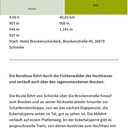
Luftkurort Schierke
Service
GPX
Route
Hundeglück in Schierke
Veranstaltungskalender
4:00 h
40,83 km
907 m
908 m
544 m
1.141 m
597 m
Start: Hotel Brockenscheideck, Brockenstraße 49, 38879
Schierke
Die Rundtour führt durch die Fichtenwälder des Hochharzes
und verläuft auch über den sagenumwobenen Brocken.
Die Route führt von Schierke über die Brockenstraße hinauf
zum Brocken und an seiner Rückseite wieder hinunter zur
Scharfensteinklippe, von wo das nächste Etappenziel, die
Eckertalsperre unten im Tal, gut zu sehen ist. Die Abfahrt
verläuft auf einem Plattenweg. An der Eckertalsperre gibt es
anspruchsvolle Trails, von denen Ausblicke zum Hochharz mit