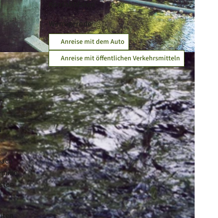
Kontaktdaten
Wernigerode
Anreise mit dem Auto
Anreise mit öffentlichen Verkehrsmitteln
d
bach
temme.
esten
eiten