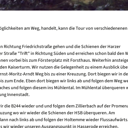
r Wanderung.
glichkeiten am Weg, handelt, kann die Tour von verschiedenenen
in Richtung Friedrichstraße gehen und die Schienen der Harzer
r Straße "Trift" in Richtung Süden und erreichen schon bald den 
nen vorbei bis zum Försterplatz mit Forsthaus. Weiterhin ansteig
den Kaiserturm. Wir nutzen die Gelegenheit zu einem Ausblick übe
rnst-Moritz-Arndt Weg bis zu einer Kreuzung. Dort biegen wir in d
s zum Ende. Eben dort biegen wir links ab und folgen dem Weg we
erbaches und folgen diesem ins Mühlental. Im Mühlental überqueren 
ung Innenstadt.
ir die B244 wieder und und folgen dem Zillierbach auf der Promen
reuzung wo wir wieder die Schienen der HSB überqueren. Am
ann nach links ab und folgen der Holtemme wieder Flussaufwärts
bis wir wieder unseren Ausgangspunkt in Hasserode erreichen.