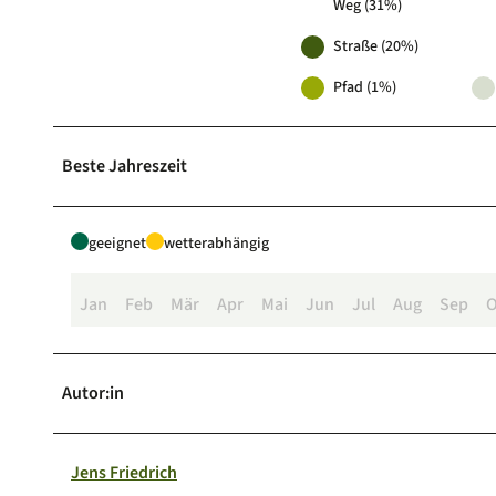
Weg (31%)
Straße (20%)
Pfad (1%)
Beste Jahreszeit
geeignet
wetterabhängig
Jan
Feb
Mär
Apr
Mai
Jun
Jul
Aug
Sep
O
Autor:in
Jens Friedrich