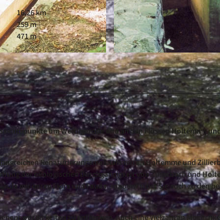
16,26 km
259 m
471 m
© Ulrich Eichler
ussichtspunkte um Wernigerode und an den Flüssen Holtemme un
fangreichen Renaturierungsmaßnahmen an Holtemme und Zillier
haffung der ökologischen Durchgängigkeit von Zillierbach und Hol
ßläufe mit deren Flora und Fauna, sondern führt Sie auch zu den b
 Sehenswürdigkeiten zu entdecken. Auch eine Vielzahl an Möglichk