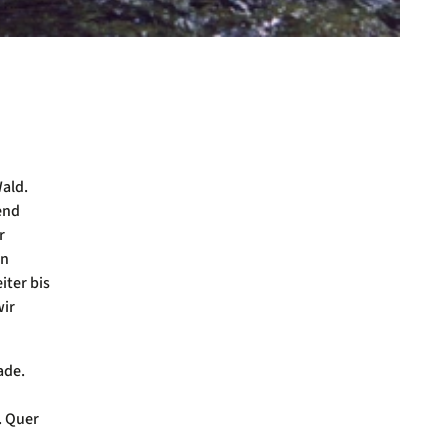
Wald.
end
r
en
iter bis
wir
ade.
. Quer