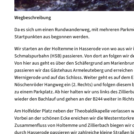
zur Einkehr, die zu einer Rast einladen, finden Sie auf Ihre
© Ulrich Eichler
Wegbeschreibung
Da es sich um einen Rundwanderweg, mit mehreren Parkmö
Startpunkten aus begonnen werden.
Wir starten an der Holtemme in Hasserode von wo aus wir 
Schmalspurbahn (HSB) passieren. Von dort an folgen wir de
Von hier aus geht es über den Schäfergrund am Marienbrun
passieren wir das Gästehaus Armeleuteberg und erreichen 
Wernigerode und auf das Schloss. Weiter geht es auf dem E
Nöschenröder Hangweg ein (2. Rechts) und folgen diesem bi
zu einem Parkplatz. Ab hier halten wir uns links des Zilli
wieder den Bachlauf und gehen an der B244 weiter in Richt
Am Holfelder Platz neben der Theobaldikapelle verlassen w
Vorbei an der schönen Ecke ereichen wir die Westerntork
Zusammenfluss von Holtemme und Zillierbach biegen wir d
durch Hasserode passieren wir zahlreiche kleine Straßen 