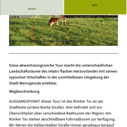
Luftkurort Schierke
Service
GPX
Route
Hundeglück in Schierke
Veranstaltungskalender
2:00 h
25,52 km
© Wernigerode Tourismus GmbH
© Wernigerode Tourismus GmbH
198 m
198 m
181 m
265 m
84 m
Start: Wernigerode, Rimker Tor (Stadtecke)
© Wernigerode Tourismus GmbH
Diese abwechslungsreiche Tour macht die unterschiedlichen
Landschaftsräume des relativ flachen Harzvorlandes mit seinen
typischen Ortschaften in der unmittelbaren Umgebung der
Stadt Wernigerode erlebbar.
Wegbeschreibung
AUSGANGSPUNKT dieser Tour ist das Rimker Tor an der
Stadtecke (untere Breite Straße). Hier befindet sich ein
Übersichtplan über verschiedene Radtouren der Region. Am
Rimker Tor stehen abschließbare Fahrradboxen zur Verfügung.
Wir fahren die Halberstädter Straße immer geradeaus bergauf