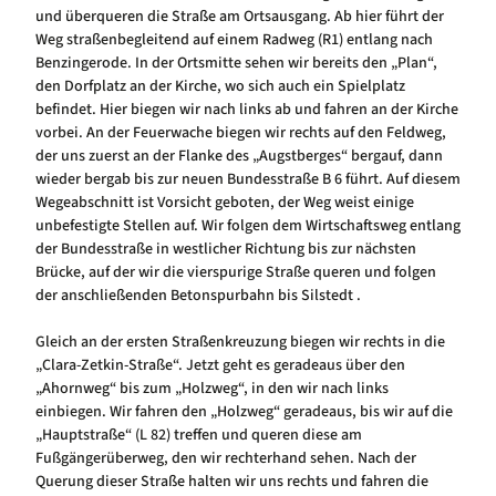
und überqueren die Straße am Ortsausgang. Ab hier führt der
Weg straßenbegleitend auf einem Radweg (R1) entlang nach
Benzingerode. In der Ortsmitte sehen wir bereits den „Plan“,
den Dorfplatz an der Kirche, wo sich auch ein Spielplatz
befindet. Hier biegen wir nach links ab und fahren an der Kirche
vorbei. An der Feuerwache biegen wir rechts auf den Feldweg,
der uns zuerst an der Flanke des „Augstberges“ bergauf, dann
wieder bergab bis zur neuen Bundesstraße B 6 führt. Auf diesem
Wegeabschnitt ist Vorsicht geboten, der Weg weist einige
unbefestigte Stellen auf. Wir folgen dem Wirtschaftsweg entlang
der Bundesstraße in westlicher Richtung bis zur nächsten
Brücke, auf der wir die vierspurige Straße queren und folgen
der anschließenden Betonspurbahn bis Silstedt .
Gleich an der ersten Straßenkreuzung biegen wir rechts in die
„Clara-Zetkin-Straße“. Jetzt geht es geradeaus über den
„Ahornweg“ bis zum „Holzweg“, in den wir nach links
einbiegen. Wir fahren den „Holzweg“ geradeaus, bis wir auf die
„Hauptstraße“ (L 82) treffen und queren diese am
Fußgängerüberweg, den wir rechterhand sehen. Nach der
Querung dieser Straße halten wir uns rechts und fahren die