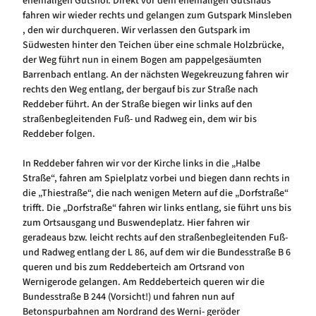
ehemaligen Gutshof. Direkt vor dem ehemaligen Gutshaus
fahren wir wieder rechts und gelangen zum Gutspark Minsleben
, den wir durchqueren. Wir verlassen den Gutspark im
Südwesten hinter den Teichen über eine schmale Holzbrücke,
der Weg führt nun in einem Bogen am pappelgesäumten
Barrenbach entlang. An der nächsten Wegekreuzung fahren wir
rechts den Weg entlang, der bergauf bis zur Straße nach
Reddeber führt. An der Straße biegen wir links auf den
straßenbegleitenden Fuß- und Radweg ein, dem wir bis
Reddeber folgen.
In Reddeber fahren wir vor der Kirche links in die „Halbe
Straße“, fahren am Spielplatz vorbei und biegen dann rechts in
die „Thiestraße“, die nach wenigen Metern auf die „Dorfstraße“
trifft. Die „Dorfstraße“ fahren wir links entlang, sie führt uns bis
zum Ortsausgang und Buswendeplatz. Hier fahren wir
geradeaus bzw. leicht rechts auf den straßenbegleitenden Fuß-
und Radweg entlang der L 86, auf dem wir die Bundesstraße B 6
queren und bis zum Reddeberteich am Ortsrand von
Wernigerode gelangen. Am Reddeberteich queren wir die
Bundesstraße B 244 (Vorsicht!) und fahren nun auf
Betonspurbahnen am Nordrand des Werni- geröder