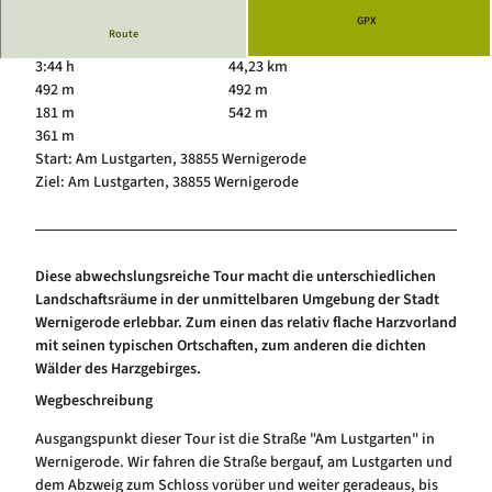
Luftkurort Schierke
Service
GPX
Route
Hundeglück in Schierke
Veranstaltungskalender
3:44 h
44,23 km
492 m
492 m
181 m
542 m
361 m
Start: Am Lustgarten, 38855 Wernigerode
Ziel: Am Lustgarten, 38855 Wernigerode
Diese abwechslungsreiche Tour macht die unterschiedlichen
Landschaftsräume in der unmittelbaren Umgebung der Stadt
Wernigerode erlebbar. Zum einen das relativ flache Harzvorland
mit seinen typischen Ortschaften, zum anderen die dichten
Wälder des Harzgebirges.
Wegbeschreibung
Ausgangspunkt dieser Tour ist die Straße "Am Lustgarten" in
Wernigerode. Wir fahren die Straße bergauf, am Lustgarten und
dem Abzweig zum Schloss vorüber und weiter geradeaus, bis