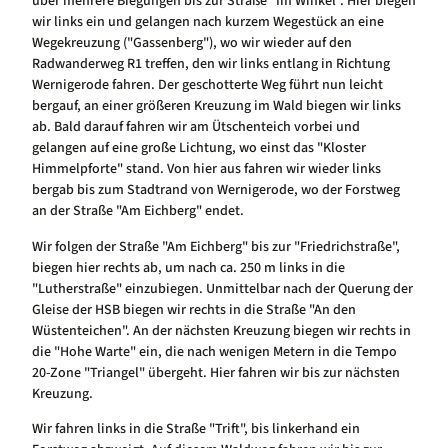
über mehrere Biegungen bis zur Straße "Im Winkel". Hier biegen
wir links ein und gelangen nach kurzem Wegestück an eine
Wegekreuzung ("Gassenberg"), wo wir wieder auf den
Radwanderweg R1 treffen, den wir links entlang in Richtung
Wernigerode fahren. Der geschotterte Weg führt nun leicht
bergauf, an einer größeren Kreuzung im Wald biegen wir links
ab. Bald darauf fahren wir am Ütschenteich vorbei und
gelangen auf eine große Lichtung, wo einst das "Kloster
Himmelpforte" stand. Von hier aus fahren wir wieder links
bergab bis zum Stadtrand von Wernigerode, wo der Forstweg
an der Straße "Am Eichberg" endet.
Wir folgen der Straße "Am Eichberg" bis zur "Friedrichstraße",
biegen hier rechts ab, um nach ca. 250 m links in die
"Lutherstraße" einzubiegen. Unmittelbar nach der Querung der
Gleise der HSB biegen wir rechts in die Straße "An den
Wüstenteichen". An der nächsten Kreuzung biegen wir rechts in
die "Hohe Warte" ein, die nach wenigen Metern in die Tempo
20-Zone "Triangel" übergeht. Hier fahren wir bis zur nächsten
Kreuzung.
Wir fahren links in die Straße "Trift", bis linkerhand ein