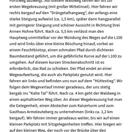
Forstweg abzweigt. Auf diesem Waldweg fahren wir bis zur
ersten Wegekreuzung (mit großer Mittelinsel). Hier fahren wir
rechts bergauf auf den "Drängetalhangweg", der anfangs eine
starke Steigung aufweist (ca. 1,5 km), später dann hangparallel
mit geringerer Steigung und schöner Aussicht in RIchtung Drei
Annen Hohne führt. Nach ca. 5,5 km verlässt man den
Hauptweg unmittelbar vor der Mündung des Weges auf die L100
und wird links über eine kleine Böschung hinauf, vorbei an
einem Feuchtbiotop, einen schmalen Pfad durch dichteren
Baumbestand geführt, um die gefährliche Kurve auf der L100 zu
umgehen. Auf diesem kurzen Streckenabschnitt ist es
erforderlich, das Rad zu schieben. Der Pfad endet an einer
Wegeaufweitung, die auch als Parkplatz genutzt wird. Hier
fahren wir links und befinden uns nun auf dem "Hüttestieg". Wir
folgen dem Wegeverlauf immer geradeaus, der uns stetig
bergab ins "Kalte Tal" führt. Nach ca. 4 km geht der Waldweg in
einen asphaltierten Weg über. An dieser Wegekreuzung hat man
die Gelegenheit, einen Abstecher zum Kaiserturm und zum
Gasthaus Armeleuteberg zu unternehmen (links ca. 1,2 km
bergauf). Wir fahren immer geradeaus weiter, bis wir auf einen
kleinen Parkplatz mit Sitzgelegenheiten treffen. Hier biegen wir
auf den kleinen Weg, der noch vor der Brücke über den