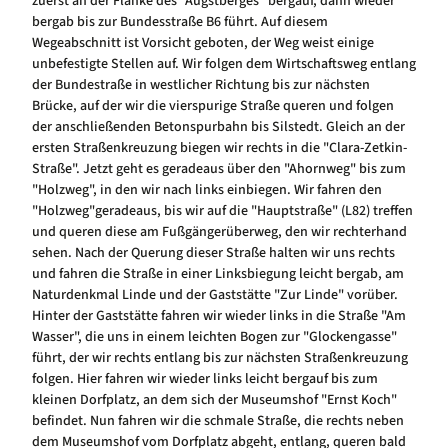
zuerst an der Flanke des "Augstberges" bergauf, dann wieder
bergab bis zur Bundesstraße B6 führt. Auf diesem
Wegeabschnitt ist Vorsicht geboten, der Weg weist einige
unbefestigte Stellen auf. Wir folgen dem Wirtschaftsweg entlang
der Bundestraße in westlicher Richtung bis zur nächsten
Brücke, auf der wir die vierspurige Straße queren und folgen
der anschließenden Betonspurbahn bis Silstedt. Gleich an der
ersten Straßenkreuzung biegen wir rechts in die "Clara-Zetkin-
Straße". Jetzt geht es geradeaus über den "Ahornweg" bis zum
"Holzweg", in den wir nach links einbiegen. Wir fahren den
"Holzweg"geradeaus, bis wir auf die "Hauptstraße" (L82) treffen
und queren diese am Fußgängerüberweg, den wir rechterhand
sehen. Nach der Querung dieser Straße halten wir uns rechts
und fahren die Straße in einer Linksbiegung leicht bergab, am
Naturdenkmal Linde und der Gaststätte "Zur Linde" vorüber.
Hinter der Gaststätte fahren wir wieder links in die Straße "Am
Wasser", die uns in einem leichten Bogen zur "Glockengasse"
führt, der wir rechts entlang bis zur nächsten Straßenkreuzung
folgen. Hier fahren wir wieder links leicht bergauf bis zum
kleinen Dorfplatz, an dem sich der Museumshof "Ernst Koch"
befindet. Nun fahren wir die schmale Straße, die rechts neben
dem Museumshof vom Dorfplatz abgeht, entlang, queren bald