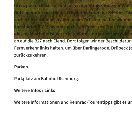
Grenzposten Eckertal und folgen der Straße. Kurz vor Wolf
Göttingerode nach Oker. In Oker folgen wir der B498 ins Ok
© Touristinformation Blankenburg, Harz: Magische Gebirgswelt
vorbei fahren wir nach Altenau. Im Ortskern halten wir uns
konstanten 7-8% bis zum höchsten Punkt der Tour. Oben a
diesem Abschnitt ist Vorsicht geboten, da gerade am Woche
ab auf die B27 nach Elend. Dort folgen wir der Beschilder
© Andreas Lehmberg, Harz: Magische Gebirgswelt |
CC-BY
Fernverkehr links halten, um über Darlingerode, Drübeck 
zurückzukehren.
Parken
Parkplatz am Bahnhof Ilsenburg.
Weitere Infos / Links
Weitere Informationen und Rennrad-Tourentipps gibt es u