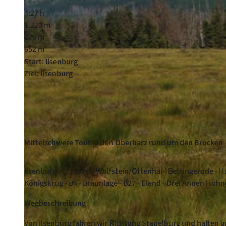
4:27 h
1.320 m
173 m
652 m
Start: Ilsenburg
Ziel: Ilsenburg
Mittelschwere Tour in den Oberharz rund um den Brocken
Ilsenburg - Eckertal - Wolfstein/Ottenhai - Bettingerode - H
Königskrug - B4 - Braunlage - B27 - Elend - Drei Annen Hohn
Wegbeschreibung
Von Ilsenburg fahren wir Richtung Stapelburg und halten u