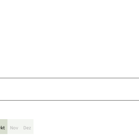
kt
Nov
Dez