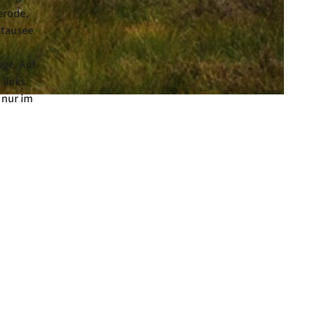
erode,
stausee
ge. Auf
 links
 nur im