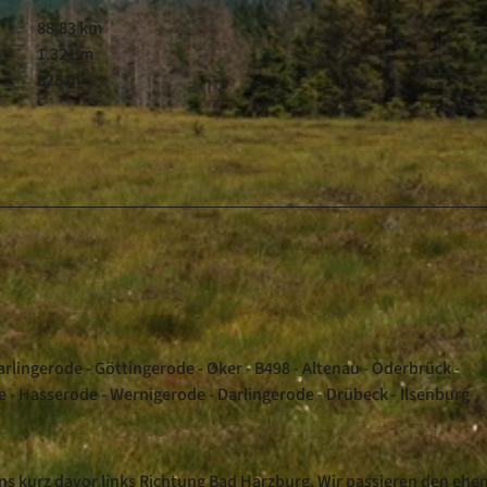
88,83 km
1.321 m
825 m
arlingerode - Göttingerode - Oker - B498 - Altenau - Oderbrück -
e - Hasserode - Wernigerode - Darlingerode - Drübeck - Ilsenburg
ns kurz davor links Richtung Bad Harzburg. Wir passieren den ehe