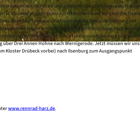
stein biegen wir rechts ab und gelangen über Bettingerode, Haling
ertal. Von hier an geht es bis zur Okerstaumauer bergauf. Am Oker
 links Richtung Torfhaus. Hier wartet auf 8,5km eine Steigung mit
ngekommen folgen wir rechts der B4 über Königskrug nach Braunla
nende viel Verkehr herscht! Im Ortskern von Braunlage biegen wir
ung über Drei Annen Hohne nach Wernigerode. Jetzt müssen wir uns
(am Kloster Drübeck vorbei) nach Ilsenburg zum Ausgangspunkt
nter
www.rennrad-harz.de
.