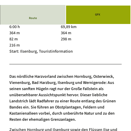
© Andreas Lehmberg, Harz: Magische Gebirgs
Luftkurort Schierke
Service
welt
Hundeglück in Schierke
Veranstaltungskalender
GPX
Route
6:00 h
69,89 km
364 m
364 m
82 m
298 m
216 m
Start: Ilsenburg, Touristinformation
Das nördliche Harzvorland zwischen Hornburg, Osterwieck,
Vienenburg, Bad Harzburg, Ilsenburg und Wernigerode: Aus
seinen sanften Hügeln ragt nur der Große Fallstein als
unübersehbarer Aussichtspunkt hervor. Dieser liebliche
Landstrich lädt Radfahrer zu einer Route entlang des Grünen
Bandes ein. Sie führen an Obstplantagen, Feldern und
Kastanienalleen vorbei, durch unberührte Natur und zu den
Resten der ehemaligen Grenzanlagen.
Zwischen Hornburg und Ilsenburg sowie den Flüssen Ilse und