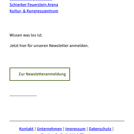
Schierker Feuerstein Arena
Kultur- & Kongresszentrum
Wissen was los ist.
Jetzt hier für unseren Newsletter anmelden.
Zur Newsletteranmeldung
_____________
F
I
Y
a
n
o
c
s
u
e
t
T
Kontakt
Unternehmen
Impressum
Datenschutz