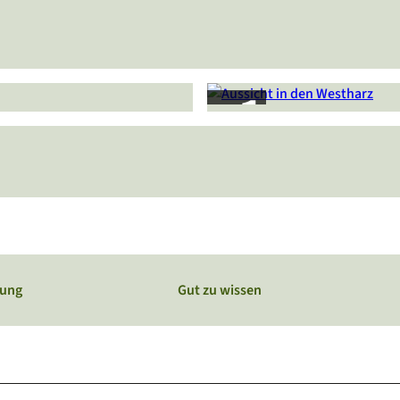
© Volksbank Arena Harz, Harz: Magische Gebir
gswelt
Webcams
Service
Veranstaltungskalender
bung
Gut zu wissen