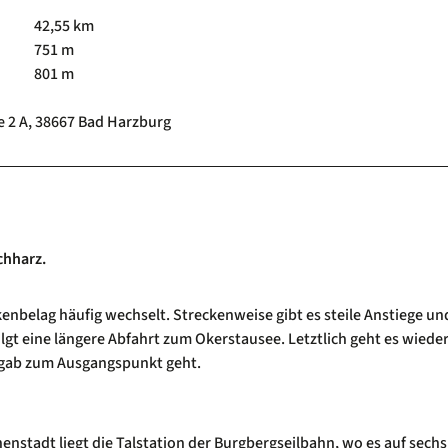
42,55 km
751 m
801 m
e 2 A, 38667 Bad Harzburg
chharz.
enbelag häufig wechselt. Streckenweise gibt es steile Anstiege un
olgt eine längere Abfahrt zum Okerstausee. Letztlich geht es wiede
ergab zum Ausgangspunkt geht.
enstadt liegt die Talstation der Burgbergseilbahn, wo es auf sech