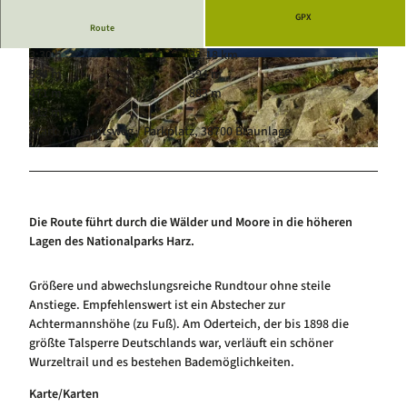
Luftkurort Schierke
Service
GPX
Route
Hundeglück in Schierke
Veranstaltungskalender
3:30 h
32,18 km
© Volksbank Arena Harz, Harz: Magische Gebir
© Volksbank Arena Harz, Harz: Magische Gebir
594 m
594 m
gswelt
gswelt
471 m
883 m
412 m
Start: Am Amtsweg / Parkplatz, 38700 Braunlage
© Volksbank Arena Harz, Harz: Magische Gebirgswelt
Die Route führt durch die Wälder und Moore in die höheren
Lagen des Nationalparks Harz.
Größere und abwechslungsreiche Rundtour ohne steile
Anstiege. Empfehlenswert ist ein Abstecher zur
Achtermannshöhe (zu Fuß). Am Oderteich, der bis 1898 die
größte Talsperre Deutschlands war, verläuft ein schöner
Wurzeltrail und es bestehen Bademöglichkeiten.
Karte/Karten