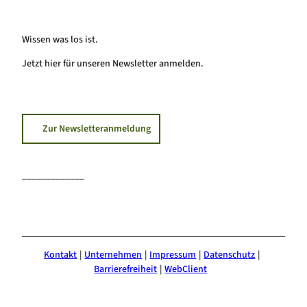
Wissen was los ist.
Jetzt hier für unseren Newsletter anmelden.
Zur Newsletteranmeldung
_____________
F
I
Y
a
n
o
c
s
u
e
t
T
Kontakt
Unternehmen
Impressum
Datenschutz
b
a
u
Barrierefreiheit
WebClient
o
g
b
o
r
e