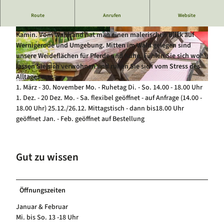
Luftkurort Schierke
Service
Wir sind bekannt für unseren leckeren, selbstgebackenen
Route
Anrufen
Website
Hundeglück in Schierke
Veranstaltungskalender
Kuchen und rustikale Gemütlichkeit in der Gaststätte mit
Kamin. Vom Waldrand hat man einen malerischen Blick auf
2
2
Wernigerode und Umgebung. Mitten im Wald gelegen sind
0
0
unsere Weideflächen für Pferde und Kühe. Fühlen Sie sich wohl,
1
1
lassen Sie sich verwöhnen und ruhen Sie sich vom Stress des
5
5
Alltages aus.
0
0
2
1. März - 30. November Mo. - Ruhetag Di. - So. 14.00 - 18.00 Uhr
5
5
0
1. Dez. - 20 Dez. Mo. - Sa. flexibel geöffnet - auf Anfrage (14.00 -
2
0
1
18.00 Uhr) 25.12./26.12. Mittagstisch - dann bis18.00 Uhr
1
2
5
geöffnet Jan. - Feb. geöffnet auf Bestellung
-
-
0
D
D
9
S
S
0
C
C
Gut zu wissen
9
0
0
-
0
9
D
1
4
Öffnungszeiten
S
7
8
C
4
6
Januar & Februar
0
Mi. bis So. 13 -18 Uhr
3