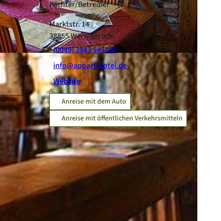
Pächter/Betreiber
Marktstr. 14
38855
Wernigerode
(0049) 3943 949290
info@appart-hotel.de
Website
Anreise mit dem Auto
Anreise mit öffentlichen Verkehrsmitteln