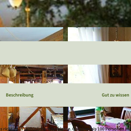
Webcams
Service
Veranstaltungskalender
Beschreibung
Gut zu wissen
as richtige in gemütlichem Ambiente. Gruppen bis 100 Personen mö