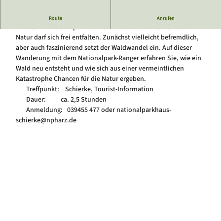
Luftkurort Schierke
Service
Zwischen den bizarren Holzgerippen abgestorbener Fichten
Hundeglück in Schierke
Route
Anrufen
Veranstaltungskalender
wächst im Nationalpark Harz eine neue Waldwildnis heran.
Natur darf sich frei entfalten. Zunächst vielleicht befremdlich,
aber auch faszinierend setzt der Waldwandel ein. Auf dieser
Wanderung mit dem Nationalpark-Ranger erfahren Sie, wie ein
Wald neu entsteht und wie sich aus einer vermeintlichen
Katastrophe Chancen für die Natur ergeben.
Treffpunkt: Schierke, Tourist-Information
Dauer: ca. 2,5 Stunden
Anmeldung: 039455 477 oder nationalparkhaus-
schierke@npharz.de