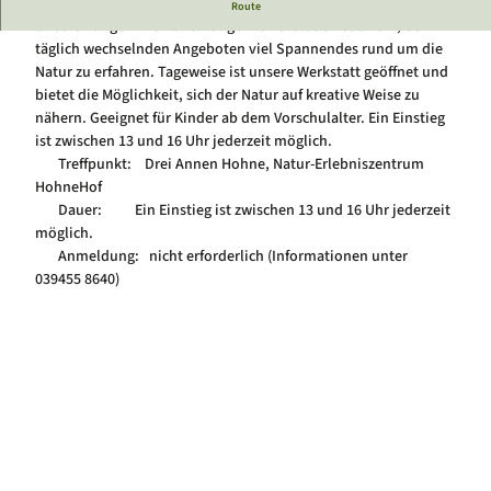
Trefft Rangerinnen und Ranger am HohneHof
Route
Luftkurort Schierke
Service
Unsere Rangerinnen und Ranger vor Ort laden euch ein, bei
Hundeglück in Schierke
Veranstaltungskalender
täglich wechselnden Angeboten viel Spannendes rund um die
Natur zu erfahren. Tageweise ist unsere Werkstatt geöffnet und
bietet die Möglichkeit, sich der Natur auf kreative Weise zu
nähern. Geeignet für Kinder ab dem Vorschulalter. Ein Einstieg
ist zwischen 13 und 16 Uhr jederzeit möglich.
Treffpunkt: Drei Annen Hohne, Natur-Erlebniszentrum
HohneHof
Dauer: Ein Einstieg ist zwischen 13 und 16 Uhr jederzeit
möglich.
Anmeldung: nicht erforderlich (Informationen unter
039455 8640)